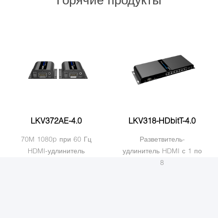
Матрица HDMI через IP
KVM-удлинитель через IP
Видео Матрица
Разветвитель HDMI с удлинителем
KVM-разветвитель с удлинителем
Видео разветвитель
Беспроводной удлинитель 60G
Матрица KVM Over IP
Видео переключатель
Другие удлинители видео
Мультивьювер и коммутатор видео
Видео конвертер
LKV372AE-4.0
LKV318-HDbitT-4.0
70M 1080p при 60 Гц
Разветвитель-
HDMI-удлинитель
удлинитель HDMI с 1 по
8