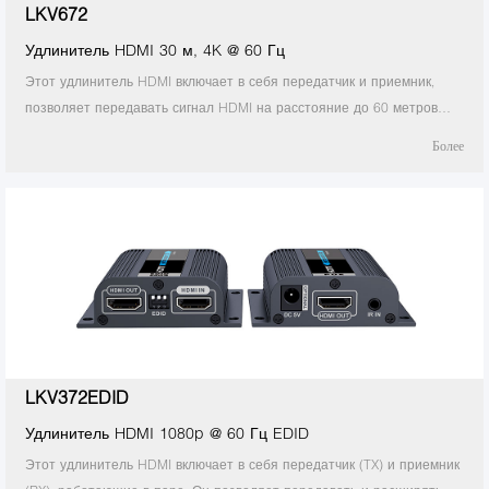
LKV672
Удлинитель HDMI 30 м, 4K @ 60 Гц
Этот удлинитель HDMI включает в себя передатчик и приемник,
позволяет передавать сигнал HDMI на расстояние до 60 метров
при 4K × 2K при 30 Гц и до 30 метров при 4K × 2K при 60 Гц через
Более
один кабель CAT6 / 6A / 7. кабель в конфигурации точка-точка. Он
поддерживает
LKV372EDID
Удлинитель HDMI 1080p @ 60 Гц EDID
Этот удлинитель HDMI включает в себя передатчик (TX) и приемник