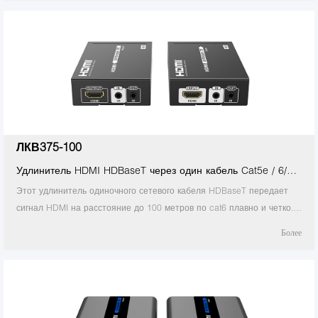
двунаправленную
ЛКВ375-100
Удлинитель HDMI HDBaseT через один кабель Cat5e / 6/7
100M
Этот удлинитель одиночного сетевого кабеля HDBaseT передает
сигнал HDMI на расстояние до 100 метров по cat6 плавно и четко.
Он передает сигнал без потерь и поддерживает 3D, глубокий цвет
Более
24 бита, 4Kx2K при 30 Гц, CEC и HDCP.