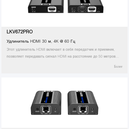
LKV672PRO
Удлинитель HDMI 30 м, 4K @ 60 Гц
Этот удлинитель HDMI включает в себя передатчик и приемник,
позволяет передавать сигнал HDMI на расстояние до 50 метров
при 4K × 2K при 30 Гц и до 30 метров при 4K × 2K при 60 Гц через
Более
один кабель CAT6 / 6A / 7. кабель в конфигурации точка-точка. Это
предполагает