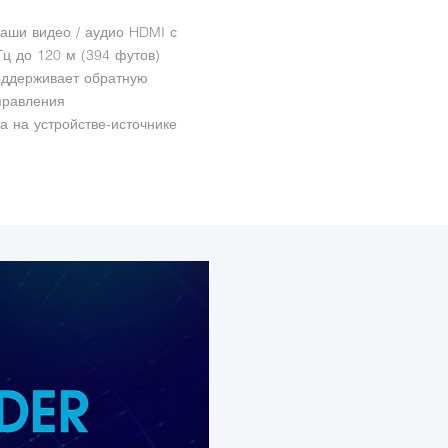
аши видео / аудио HDMI с
ц до 120 м (394 футов)
оддерживает обратную
правления
 на устройстве-источнике