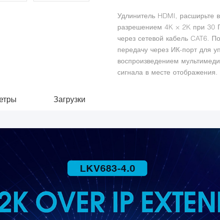
Удлинитель HDMI, расширьте в
разрешением 4K × 2K при 30 Г
через сетевой кабель CAT6. П
передачу через ИК-порт для у
воспроизведением мультимедиа
сигнала в месте отображения.
етры
Загрузки