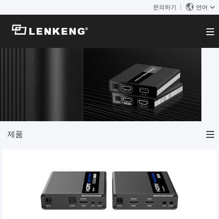
문의하기
언어
에 대한
회사 개요
솔루션
인증서 및 특허
솔루션
제품
인적 자원
비디오 전송
문의하기
뉴스 센터
제품
KVM
회사 뉴스
지원 센터
비디오 신호 처리
비디오 전송
기술 지원
찾다
HDMI 포인트 투 포인트 익스텐더
KVM
다운로드
단종 제품
HDMI Over IP 연장기
KVM 포인트 투 포인트 익스텐더
비디오 신호 처리