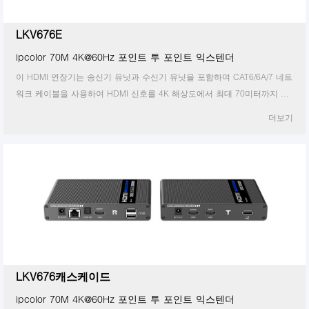
IP 매트릭스를 통한 HDMI
KVM Over IP 연장기
비디오 매트릭스
LKV676E
익스텐더가 있는 HDMI 분배기
ipcolor 70M 4K@60Hz 포인트 투 포인트 익스텐더
익스텐더가 있는 KVM 분배기
비디오 분배기
이 HDMI 연장기는 송신기 유닛과 수신기 유닛을 포함하며 CAT6/6A/7 네트
60G 무선 연장기
KVM Over IP 매트릭스
워크 케이블을 사용하여 HDMI 신호를 4K 해상도에서 최대 70미터까지 전
비디오 스위치
송할 수 있습니다. 옥외 광고, 비디오 클립, 모니터 시스템, 홈 엔터테인먼트
더보기
기타 비디오 확장기
에 적합합니다.
비디오 멀티뷰어 및 스위치
비디오 변환기
LKV676캐스케이드
ipcolor 70M 4K@60Hz 포인트 투 포인트 익스텐더