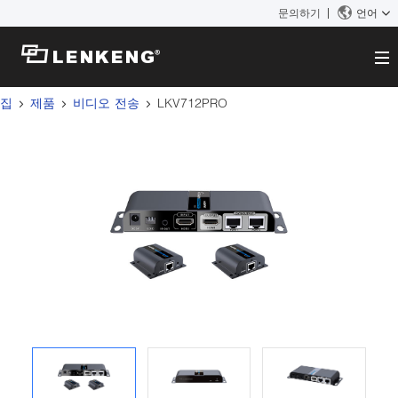
문의하기
언어
집
제품
비디오 전송
LKV712PRO
에 대한
회사 개요
솔루션
인증서 및 특허
솔루션
제품
인적 자원
비디오 전송
문의하기
뉴스 센터
KVM
회사 뉴스
지원 센터
비디오 신호 처리
기술 지원
찾다
다운로드
단종 제품