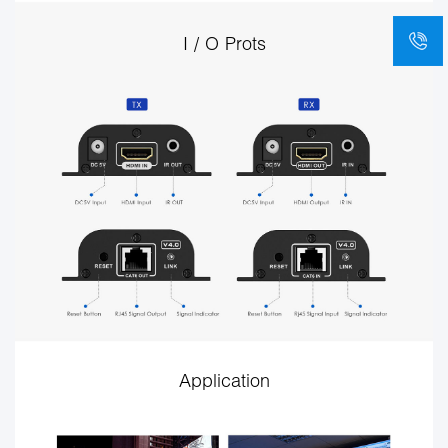
I / O Prots
Application