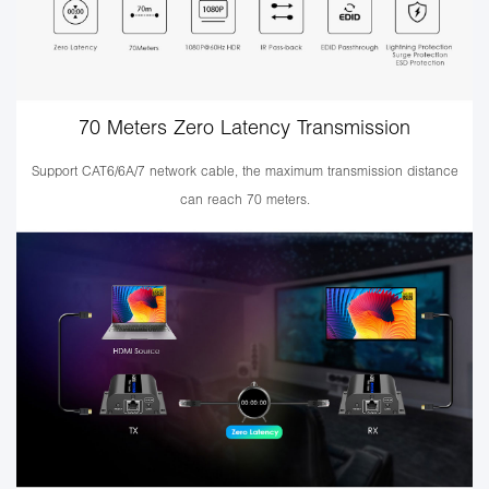
70 Meters Zero Latency Transmission
Support CAT6/6A/7 network cable, the maximum transmission distance
can reach 70 meters.