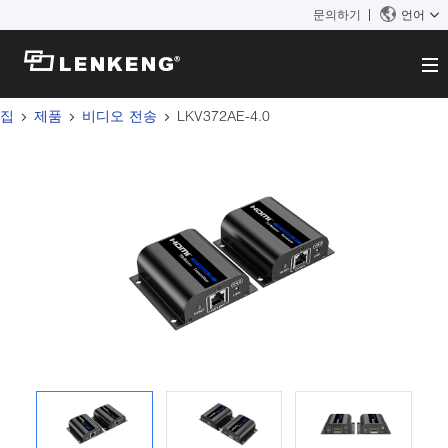
문의하기
언어
집
제품
비디오 전송
LKV372AE-4.0
에 대한
회사 개요
솔루션
인증서 및 특허
솔루션
제품
인적 자원
비디오 전송
문의하기
뉴스 센터
KVM
회사 뉴스
지원 센터
비디오 신호 처리
기술 지원
찾다
다운로드
단종 제품