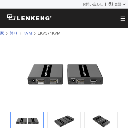
お問い合わせ
言語
家
誇り
KVM
LKV371KVM
だいたい
会社概要
ソリューション
証明書と特許
ソリューション
製品
人事
ビデオ伝送
お問い合わせ
ニュースセンター
KVM
会社のニュース
サポートセンター
ビデオ信号処理
技術サポート
検索
ダウンロード
製造中止製品