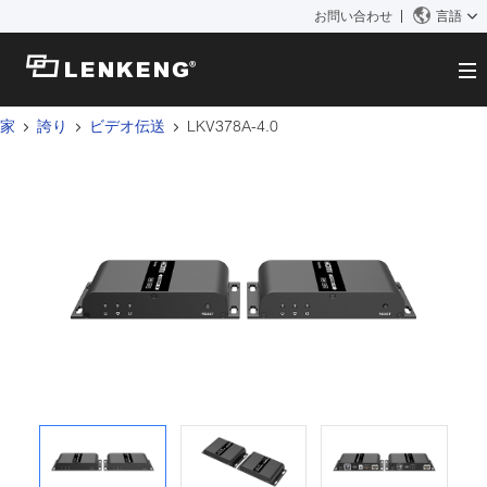
お問い合わせ
言語
家
誇り
ビデオ伝送
LKV378A-4.0
だいたい
会社概要
ソリューション
証明書と特許
ソリューション
製品
人事
ビデオ伝送
お問い合わせ
ニュースセンター
KVM
会社のニュース
サポートセンター
ビデオ信号処理
技術サポート
検索
ダウンロード
製造中止製品