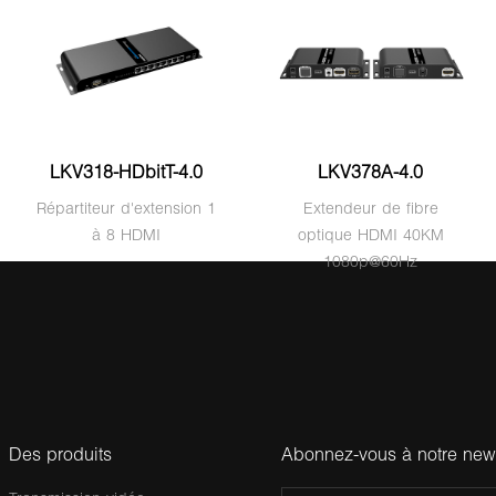
LKV318-HDbitT-4.0
LKV378A-4.0
Répartiteur d'extension 1
Extendeur de fibre
à 8 HDMI
optique HDMI 40KM
1080p@60Hz
Des produits
Abonnez-vous à notre news