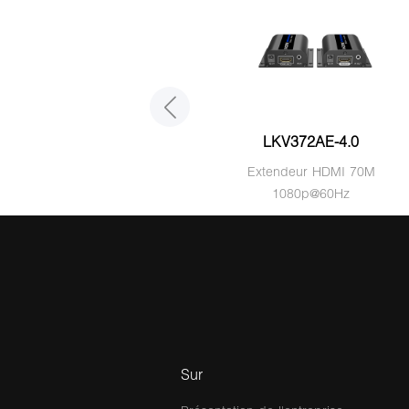
LKV383PRO-4.0
LKV372AE-4.0
Extendeur HDMI
Extendeur HDMI 70M
1080P@60Hz
1080p@60Hz
Sur