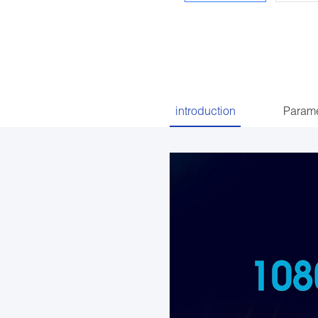
introduction
Paramè