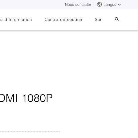
Nous contacter
Langue
e d'Information
Centre de soutien
Sur
DMI 1080P