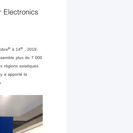
 Electronics
e
e
obre
à 14
, 2019.
assemble plus de 7 000
s régions asiatiques.
y a apporté la
s.