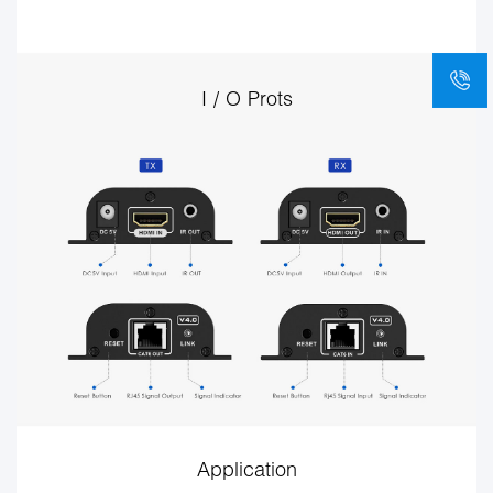
I / O Prots
Application