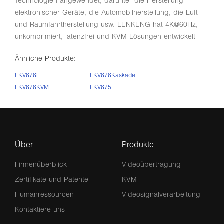
Technologien angewendet, darunter die Herstellung
elektronischer Geräte, die Automobilherstellung, die Luft-
und Raumfahrtherstellung usw. LENKENG hat 4K@60Hz,
unkomprimiert, latenzfrei und KVM-Lösungen entwickelt
Ähnliche Produkte:
LKV676E
LKV676Kaskade
LKV676KVM
LKV675
Über
Produkte
Firmenüberblick
Videoübertragung
Zertifikate und Patente
KVM
Humanressourcen
Videosignalverarbeitung
Kontaktiere uns