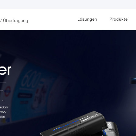
Lösungen
Produkte
AV-Übertragung
KVM
Erhalten Sie die neuesten Veranstaltungen
upport
Download und Support von Produktinformationen
Erfahre mehr über LENKENG
Videosignalverarbeitun
tente
und Neuigkeiten von LENEKNG
KVM-Punkt-zu-Punkt-
erwachen
Videomatrix
Extender
s
Video-Splitter
immer
KVM-over-IP-Extender
Videoschalter
ehr
KVM-Splitter mit
Video-Multiviewer & Switch
itsvorsorge
Extender
Videokonverter
lle Fertigung
KVM-over-IP-Matrix