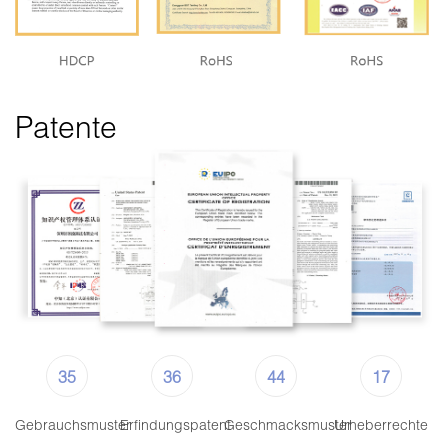
Patente
35
36
44
17
Gebrauchsmuster
Erfindungspatent
Geschmacksmuster
Urheberrechte