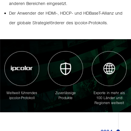
anderen Bereichen eingesetzt.
Der Anwender der HDMI-, HDCP- und HDBaseT-Allianz und
der globale Strategieförderer des ipcolor-Protokolls.
Weltweit führendes
Zuverlässige
Exporte in mehr als
ipcolor-Protokoll
Produkte
100 Länder und
Regionen weltweit