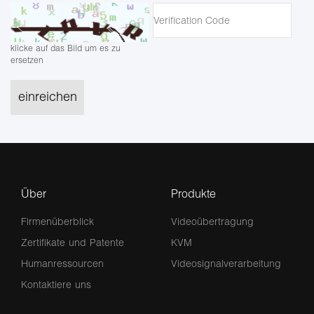
klicke auf das Bild um es zu
ersetzen
einreichen
Über
Produkte
Firmenüberblick
Videoübertragung
Zertifikate und Patente
KVM
Humanressourcen
Videosignalverarbeitung
Kontaktiere uns